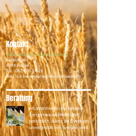
Kontakt
Silvia und Kurt Neuenschwander
Aerbolligen
4944 Auswil
Tel.
062 965 14 76
Mail
s.k.neuenschwander@bluewin.ch
Beratung
ir informieren und beraten
W
Sie gerneausführlich und
persönlich, damit Ihr Event ein
unvergessliches Ereignis wird.