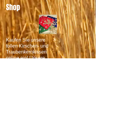
Shop
Kaufen Sie unsere
tollen Kirschen- und
Traubenkernkissen
online ein! Unsere
«Chriesisteisäckchen»
sind mit verschiedenen
Motiven, Farben und
Grössen erhältlich.
Erfahren Sie mehr in
unserrem Onlineshop.