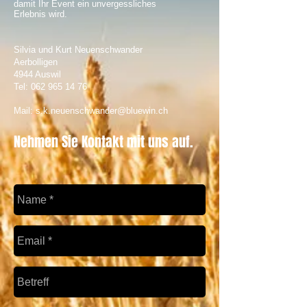
damit Ihr Event ein unvergessliches
Erlebnis wird.
Silvia und Kurt Neuenschwander
Aerbolligen
4944 Auswil
Tel:
062 965 14 76
Mail:
s.k.neuenschwander@bluewin.ch
Nehmen Sie Kontakt mit uns auf.