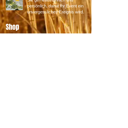
persönlich, damit Ihr Event ein
unvergessliches Ereignis wird.
Shop
Kaufen Sie unsere
tollen Kirschen- und
Traubenkernkissen
online ein! Unsere
«Chriesisteisäckchen»
sind mit verschiedenen
Motiven, Farben und
Grössen erhältlich.
Erfahren Sie mehr in
unserrem Onlineshop.