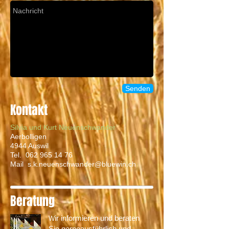
Senden
Kontakt
Silvia und Kurt Neuenschwander
Aerbolligen
4944 Auswil
Tel.
062 965 14 76
Mail
s.k.neuenschwander@bluewin.ch
Beratung
ir informieren und beraten
W
Sie gerneausführlich und